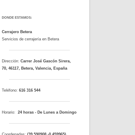
DONDE ESTAMOS:
Cerrajero Betera
Servicios de cerrajería en Betera
Dirección:
Carrer José Gascón Sirera,
70
,
46117
,
Betera
,
Valencia
, España
Teléfono:
616 316 544
Horario:
24 horas - De Lunes a Domingo
Coordenadas:
(
39.590908
,
-0.459965
)